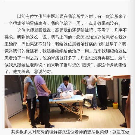
⽼
⼀
以前有位学佛的中医
师在我诊所学习时，有
次诊所来了
⼀
⼀
⼀
⼉
个很难治的胃痛患者，我给他治了
周，
点
效果都没有。
⽼
⾼
这位
师就跟我说：
师我们还是随缘吧，不看了，凡事不
⼀
⻢
强求。听到他这么
说，我
上问他：您怎么知道这位患者在我这
⾥
⼀
治疗
周如果还不好转，我给这位患者治好病的“缘”就尽了？我
⼀
觉得我们的缘还有，我还要继续给他治疗
周。后来我继续给这位
⼀
⾯
患者治了
周之后，他的胃痛就好多了，后
也没有再痛过。这时
⼜
⽼
候我
跟这位
师说：如果听了当时您的“随缘”，那这个缘就随错
了。他笑着说：您说的对。
⼈
⽼
其实很多
对随缘的理解都跟这位
师的想法很类似：就是在做