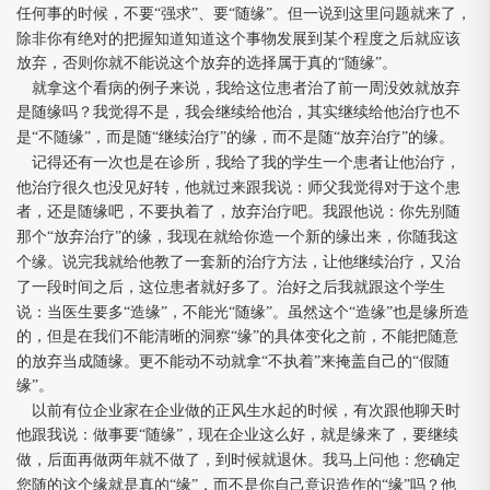
⼀
⾥
任何事的时候，不要“强求”、要“随缘”。但
说到这
问题就来了，
⾮
除
你有绝对的把握知道知道这个事物发展到某个程度之后就应该
放弃，否则你就不能说这个放弃的选择属于真的“随缘”。
⼦
⼀
就拿这个看病的例
来说，我给这位患者治了前
周没效就放弃
是随缘吗？我觉得不是，我会继续给他治，其实继续给他治疗也不
⽽
⽽
是“不随缘”，
是随“继续治疗”的缘，
不是随“放弃治疗”的缘。
⼀
⽣⼀
记得还有
次也是在诊所，我给了我的学
个患者让他治疗，
⻅
⽗
他治疗很久也没
好转，他就过来跟我说：师
我觉得对于这个患
者，还是随缘吧，不要执着了，放弃治疗吧。我跟他说：你先别随
⼀
那个“放弃治疗”的缘，我现在就给你造
个新的缘出来，你随我这
⼀
⽅
⼜
个缘。说完我就给他教了
套新的治疗
法，让他继续治疗，
治
⼀
⽣
了
段时间之后，这位患者就好多了。治好之后我就跟这个学
⽣
说：当医
要多“造缘”，不能光“随缘”。虽然这个“造缘”也是缘所造
的，但是在我们不能清晰的洞察“缘”的具体变化之前，不能把随意
⾃⼰
的放弃当成随缘。更不能动不动就拿“不执着”来掩盖
的“假随
缘”。
⻛⽣⽔
以前有位企业家在企业做的正
起的时候，有次跟他聊天时
他跟我说：做事要“随缘”，现在企业这么好，就是缘来了，要继续
⾯
⻢
做，后
再做两年就不做了，到时候就退休。我
上问他：您确定
⽽
⾃⼰
您随的这个缘就是真的“缘”，
不是你
意识造作的“缘”吗？他