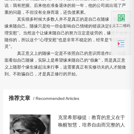
⼀
说：我有把握。后来他在准备退休的前
年，他的公司就出现了严
⽽
重的问题，不但没有全身
退，还负债累累。
⼤
⼈
⾃⼰
⽽
其实很多时候
多数
并不是真正的是
在随缘，
是让
⾃⼰
⼀
⾃⼰
⼀
⼼
义工二维码
缘来随
。随缘只是给
些会影响
情绪的错误决定做
个“
⾃⼰
⼒
理安慰”。当然这个让缘来随
的努
注定是徒劳的，缘是不会来
⼼
⾮
随你的，所以这个“
理安慰”也是
常不稳定的，经常是“时灵时不
灵”。
⼀
⾃⼰
⽽
⼀
真正意义上的随缘
定是不依照
的意识
造作出
些表
⾯
⾃⼰
⾃⼰
⽽
看似
随缘，实际上是希望缘来随
的“假象”，
是真正意
⽣
⾏
⼈
义上随那个缘
缘起法来
事，这需要真正有实修功夫的
才能做
⾃⼰
⾏
到。不欺骗
，才是真正修
的开始。
推荐文章
/ Recommended Articles
克里希那穆提：教育的意义在于
唤醒智慧，培养自由而完整的人