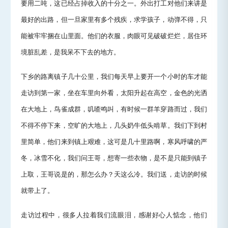
要用二吨，这已经占掉收入的十分之一。外出打工对他们来讲是
最好的出路，但一旦家里有多个残疾，求学孩子，动弹不得，只
能被牢牢捆在山里面。他们的衣服，肉眼可见破破烂烂，居住环
境脏乱差，是我呆不下去的地方。
下乡的路离镇子几十公里，我们每天早上要开一个小时的车才能
走访到第一家，坐在车里向外看，太阳升起在高空，金色的光洒
在大地上，鸟雀成群，叽喳鸣叫，有时候一群羊穿路而过，我们
不得不停下来，空旷的大地上，几头奶牛低头啃草。我们下到村
里简单，他们来到镇上艰难，这可是几十里路啊，寒风呼啸的严
冬，冰雪不化，我们问王哥，想寄一些衣物，是不是只能到镇子
上取，王哥说是的，那怎么办？天这么冷。我们送，走访的时候
就带上了。
走访过程中，很多人拉着我们流眼泪，感谢好心人惦念，他们