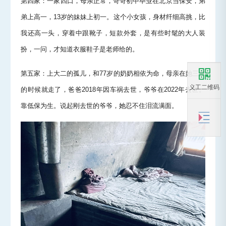
第四家：一家四口，母亲正常，哥哥初中毕业在北京当保安，弟
弟上高一，13岁的妹妹上初一。这个小女孩，身材纤细高挑，比
我还高一头，穿着中跟靴子，短款外套，是有些时髦的大人装
扮，一问，才知道衣服鞋子是老师给的。
第五家：上大二的孤儿，和77岁的奶奶相依为命，母亲在她三岁
义工二维码
的时候就走了，爸爸2018年因车祸去世，爷爷在2022年去世。
靠低保为生。说起刚去世的爷爷，她忍不住泪流满面。