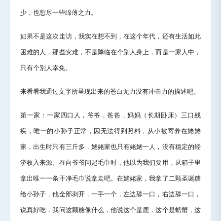
少，也想尽一些绵薄之力。
如果不是这次走访，我实在想不到，在这个年代，还有生活如此
困难的人，那些灾难，不是降临在个别人身上，而是一家人中，
只有个别人幸免。
来看看我通过文字所呈现出来的苍白无力没有冲击力的描述吧。
第一家：一家四口人，爷爷，爸爸，妈妈（长期卧床）三口残
疾，唯一的小孙子正常，因无法得到照料，从小被寄养在姥姥
家，出生时只有三斤多，姥姥家也只有姥姥一人，没有稳定的经
济收入来源。在向爷爷问起毛巾时，他以为我们要用，从箱子里
拿出唯一一条干净毛巾说拿走吧。在姥姥家，我拿了二颗圣诞糖
给小孙子，他全部剥开，一手一个，左边舔一口，右边舔一口，
说真好吃，我问这颗糖像什么，他说这个是鹿，这个是螃蟹，这