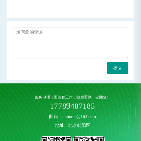
提交
服务电话（因兼职工作，随后看到一定回复）
1
7
7
8
9
4
8
7
1
8
5
邮箱：uuhome@163.com
地址：北京朝阳区