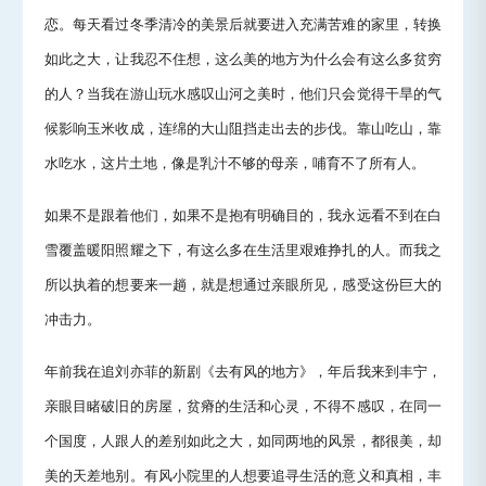
恋。每天看过冬季清冷的美景后就要进入充满苦难的家里，转换
如此之大，让我忍不住想，这么美的地方为什么会有这么多贫穷
的人？当我在游山玩水感叹山河之美时，他们只会觉得干旱的气
候影响玉米收成，连绵的大山阻挡走出去的步伐。靠山吃山，靠
水吃水，这片土地，像是乳汁不够的母亲，哺育不了所有人。
如果不是跟着他们，如果不是抱有明确目的，我永远看不到在白
雪覆盖暖阳照耀之下，有这么多在生活里艰难挣扎的人。而我之
所以执着的想要来一趟，就是想通过亲眼所见，感受这份巨大的
冲击力。
年前我在追刘亦菲的新剧《去有风的地方》，年后我来到丰宁，
亲眼目睹破旧的房屋，贫瘠的生活和心灵，不得不感叹，在同一
个国度，人跟人的差别如此之大，如同两地的风景，都很美，却
美的天差地别。有风小院里的人想要追寻生活的意义和真相，丰