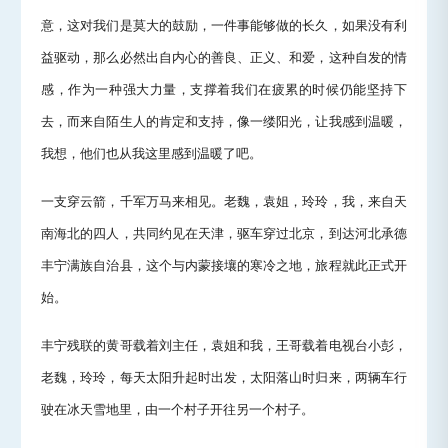
意，这对我们是莫大的鼓励，一件事能够做的长久，如果没有利
益驱动，那么必然出自内心的善良、正义、和爱，这种自发的情
感，作为一种强大力量，支撑着我们在疲累的时候仍能坚持下
去，而来自陌生人的肯定和支持，像一缕阳光，让我感到温暖，
我想，他们也从我这里感到温暖了吧。
一支穿云箭，千军万马来相见。老魏，袁姐，玲玲，我，来自天
南海北的四人，共同约见在天津，驱车穿过北京，到达河北承德
丰宁满族自治县，这个与内蒙接壤的寒冷之地，旅程就此正式开
始。
丰宁残联的黄哥载着刘主任，袁姐和我，王哥载着电视台小彭，
老魏，玲玲，每天太阳升起时出发，太阳落山时归来，两辆车行
驶在冰天雪地里，由一个村子开往另一个村子。