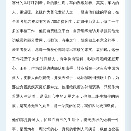
塞外的风呼呼刮着，吹的脸生疼，车内温暖如春。其实，车内的
人，更温暖。老魏作为普化发起人之一，经由他们建的平台，在
全国各地共资助有将近700名贫困生，袁姐作为义工，做了一年
多的审核工作，他们自费建立平台，自费组织走访并承担其他走
访成员的部分费用，老魏说，有生之年，随缘做点有意义的事，
爱出者爱返，愿每一份爱心都能结出丰硕的果实。袁姐说，这份
工作花费了太多时间精力，有争执有理解，吵吵闹闹间还挺开
心。王哥，作为曾经边防部队狙击手，转业后在一次火灾中因为
救人，皮肤大面积烧伤，并失去双手，此后辗转到残联工作，为
那些穷困残疾家庭积极奔走。他拒绝政府的补偿褒奖，只想作为
普通人生活着，是我们心中的无冕之王，他脸上终生相伴的疤
痕，是英勇无畏的勋章，是一朵美丽的花，我们因此更加敬仰。
他们都是普通人，忙碌在自己的生活中，能无所求的做着一件
事，是因为有一颗悲悯的心，真切的看到人间疾苦，纵使改变甚