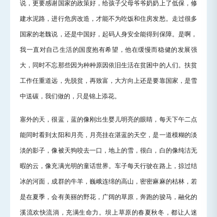
说，更要感谢国家的政策好，给孩子父母爷爷奶奶上了低保，修
建水泥路，进行危房改造，才能不为吃饭和住房发愁。走过很多
国家的老魏说，还是中国好，起码人身安全能得到保障。是啊，
我一直对自己生活的国度抱有希望，他在缓慢而稳健的发展强
大，同时不忘那些因为种种原因依旧生活在贫困中的人们。扶贫
工作任重道远，先脱贫，再致富，大方向上还是要靠国家，是雪
中送碳，我们做的，只是锦上添花。
塞外的天，很蓝，蓝的像刚出生婴儿明亮的眼睛，每天下午二点
能同时看到太阳和月亮，月亮挂在湛蓝的天空，是一道模糊的淡
淡的影子，像被天狗咬去一口，地上的雪，很白，白的像纯洁无
暇的云，像充满光明的童话世界。车子每天行驶在路上，掠过结
冰的河面，成群的牛羊，巍峨连绵的高山，密密麻麻的枯林，若
是在夏季，会有美丽的野花，广阔的草原，奔跑的骏马，融化的
溪流欢快流淌，充满生命力。坝上草原的春夏秋冬，都让人迷