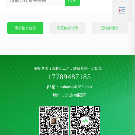
搜索
需求物资信息
闲置物资信息
已结束物资
服务电话（因兼职工作，随后看到一定回复）
1
7
7
8
9
4
8
7
1
8
5
邮箱：uuhome@163.com
地址：北京朝阳区