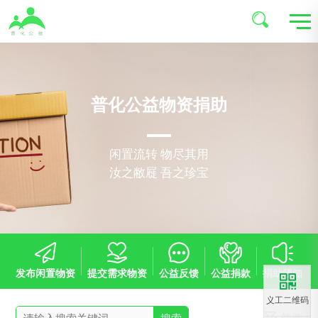
普化公益物资捐助
闲置流转 物尽其用
汝之敝屣 吾之珍宝
发布闲置物资
提交需求物资
公益反馈
公益捐款
捐助须知
义工二维码
筛选